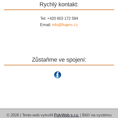
Rychlý kontakt:
Tel: +420 603 172 584
Email:
info@
frajers.cz
Zůstaňme ve spojení:
© 2026 | Tento web vytvořil
PolyWeb s.r.o.
| Běží na systému