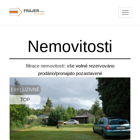
Naviga
Nemovitosti
filtrace nemovitostí:
vše
volné
rezervováno
prodáno/pronajato
pozastavené
EXKLUZIVNĚ
TOP