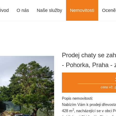
Úvod
O nás
Naše služby
Nemovitosti
Oceně
Prodej chaty se za
- Pohorka, Praha -
cena vč. 
Popis nemovitosti:
Nabízím Vám k prodeji dřevost
2
428 m
, nacházející se v obci 