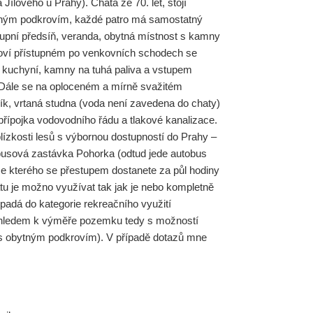
 Jílového u Prahy). Chata ze 70. let, stojí
ným podkrovím, každé patro má samostatný
tupní předsíň, veranda, obytná místnost s kamny
kroví přístupném po venkovních schodech se
s kuchyní, kamny na tuhá paliva a vstupem
. Dále se na oploceném a mírně svažitém
k, vrtaná studna (voda není zavedena do chaty)
přípojka vodovodního řádu a tlakové kanalizace.
blízkosti lesů s výbornou dostupností do Prahy –
busová zastávka Pohorka (odtud jede autobus
ze kterého se přestupem dostanete za půl hodiny
tu je možno využívat tak jak je nebo kompletně
padá do kategorie rekreačního využití
zhledem k výměře pozemku tedy s možností
s obytným podkrovím). V případě dotazů mne