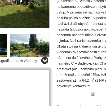
(v blízkosti Ski Areálu Chotouň a
na kamenné podezdívce s obyt
vstup. V přízemí se nachází vs
na tuhá paliva a ložnicí, v pod
nachází další obytná místnost 
na půdu (sloužící jako ložnice)
pozemku nachází kůlna a dřevní
a jímka. Na hranici pozemku je 
Chata stojí na klidném místě v 
v docházkové vzdálenosti auto
pár minut do Jílového u Prahy, 
grafií, zobrazit všechny
na metro C – Budějovická). Cha
přestavět (dle územního plánu s
s možností zastavění 15%). V
2
zastavění až na 64,2 m
(1 NP 
neváhejte kontaktovat.