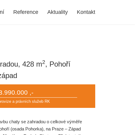
ní
Reference
Aktuality
Kontakt
2
hradou, 428 m
, Pohoří
 západ
3.990.000 ,-
provize a právních služeb RK
avbu chaty se zahradou o celkové výměře
Pohoří (osada Pohorka), na Praze – Západ