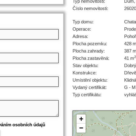
Typ nemovitosti:
Dům, 
Číslo nemovitosti:
2602
Typ domu:
Chata
Operace:
Prode
Adresa:
Pohoř
Plocha pozemku:
428 
Plocha zahrady:
387 
2
Plocha zastavěná:
41 m
Stav objektu:
Dobr
Konstrukce:
Dřev
Umístění objektu:
Klidn
Vydaný certifikát:
G - M
Typ certifikátu:
vyhlá
+
váním osobních údajů
−