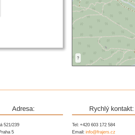
?
Adresa:
Rychlý kontakt:
á 521/239
Tel: +420 603 172 584
Praha 5
Email:
info@
frajers.cz