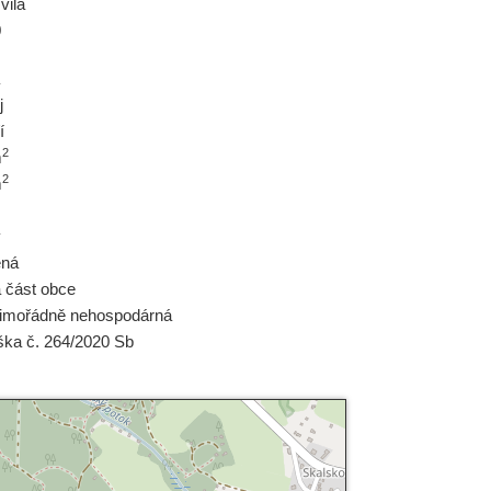
vila
0
j
í
2
m
2
m
ý
ěná
á část obce
imořádně nehospodárná
ška č. 264/2020 Sb