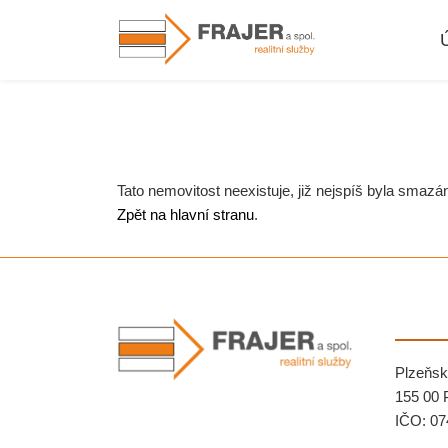
Nemovitosti
Tato nemovitost neexistuje, již nejspíš byla smazá
Zpět na hlavní stranu
.
Plzeňsk
155 00 
IČO: 07