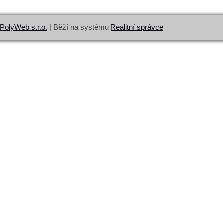
PolyWeb s.r.o.
| Běží na systému
Realitní správce