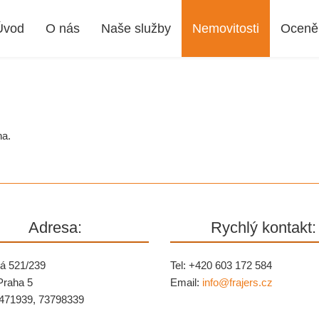
Úvod
O nás
Naše služby
Nemovitosti
Oceně
na.
Adresa:
Rychlý kontakt:
á 521/239
Tel: +420 603 172 584
Praha 5
Email:
info@
frajers.cz
471939, 73798339